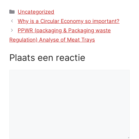
Categorieën
Uncategorized
Why is a Circular Economy so important?
PPWR (packaging & Packaging waste
Regulation) Analyse of Meat Trays
Plaats een reactie
Reactie