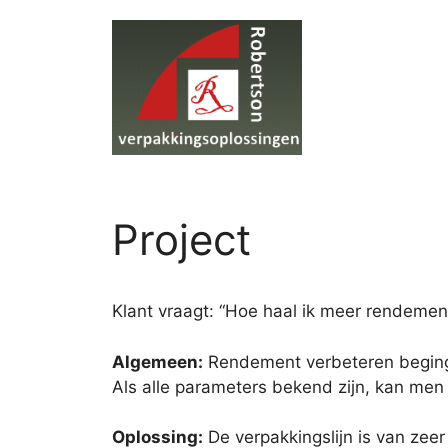
Ga
naar
de
inhoud
Project
Klant vraagt: “Hoe haal ik meer rendement
Algemeen:
Rendement verbeteren beging m
Als alle parameters bekend zijn, kan me
Oplossing:
De verpakkingslijn is van zee